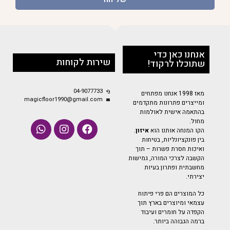
אנחנו כאן כדי
שירות לקוחות
שתוכלו לרקוד!
04-9077733
מאז 1998 אנחנו מפתחים
magicfloor1990@gmail.com
ומייצרים פתרונות מתקדמים
בהתאמה אישית לאולמות
מחול.
הקו המנחה אותנו הוא
איזון
.
בין פונקציונליות, בטיחות
ואיכות חסרת פשרות – תוך
הקשבה לצרכי המורה, גמישות
מחשבתית ופתרון בעיות
יצירתי.
כל המוצרים הם פרי פיתוח
עצמאי ומיוצרים בארץ תוך
הקפדה על חומרים ועיבוד
ברמה הגבוהה ביותר.