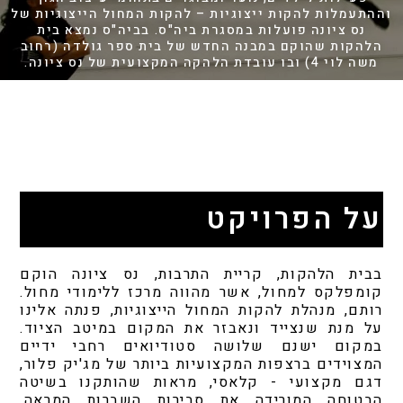
וההתעמלות להקות ייצוגיות – להקות המחול הייצוגיות של
נס ציונה פועלות במסגרת ביה"ס. בביה"ס נמצא בית
הלהקות שהוקם במבנה החדש של בית ספר גולדה (רחוב
משה לוי 4) ובו עובדת הלהקה המקצועית של נס ציונה.
על הפרויקט
בבית הלהקות, קריית התרבות, נס ציונה הוקם
קומפלקס למחול, אשר מהווה מרכז ללימודי מחול.
רותם, מנהלת להקות המחול הייצוגיות, פנתה אלינו
על מנת שנצייד ונאבזר את המקום במיטב הציוד.
במקום ישנם שלושה סטודיואים רחבי ידיים
המצוידים ברצפות המקצועיות ביותר של מג'יק פלור,
דגם מקצועי - קלאסי, מראות שהותקנו בשיטה
הבטוחה המורידה את סבירות השברות המראה,