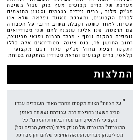
מערכת של ברים קבועים מעץ בוק עגול בשיטת
מג'יק פלור , ברים ניידים בגבהים וסגנון התואמים
לברים הקבועים, ומערכת סאונד נפלאה שלא אנו
עשינו. לאחר כשנה וקבלת משוב חיובי על העבודה
עם הרצפה, פנו אלינו שנבנה להם שני סטודיואים
נוספים במקום נוסף - מרכז תרבות ופנאי סביונצר,
רחוב החושן 16, בנס ציונה. סטודיואים אלה כללו
התקנת רצפת מחול מג'יק פלור דגם מקצועי -
קלאסי, ברים קבועים ומראת סטודיו בהתקנה בטוחה
המלצות
על הצוות:" הצוות מקסים ונחמד מאוד. העובדים עבדו
סביב השעון בחריצות רבה. עבודתם נעשתה באופן
מקצועי לחלוטין, והם עמדו בלוחות הזמנים". על
המוצרים:" המוצרים של מג'יק פלור (הרצפה, הברים וכו')
מעולים, הן מבחינת המראה החיצוני שלהם והן מבחינת