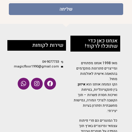
שליחה
אנחנו כאן כדי
שירות לקוחות
שתוכלו לרקוד!
04-9077733
מאז 1998 אנחנו מפתחים
magicfloor1990@gmail.com
ומייצרים פתרונות מתקדמים
בהתאמה אישית לאולמות
מחול.
הקו המנחה אותנו הוא
איזון
.
בין פונקציונליות, בטיחות
ואיכות חסרת פשרות – תוך
הקשבה לצרכי המורה, גמישות
מחשבתית ופתרון בעיות
יצירתי.
כל המוצרים הם פרי פיתוח
עצמאי ומיוצרים בארץ תוך
הקפדה על חומרים ועיבוד