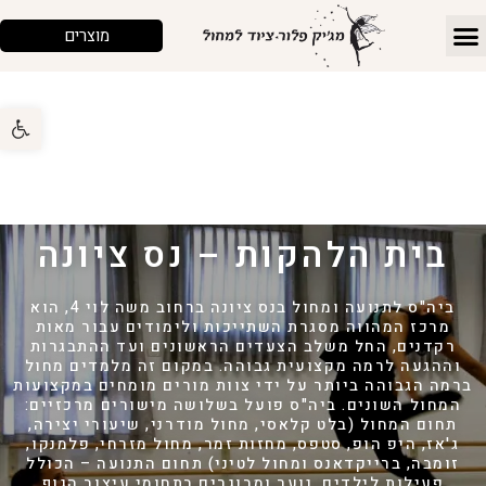
מוצרים
פתח 
בית הלהקות – נס ציונה
ביה"ס לתנועה ומחול בנס ציונה ברחוב משה לוי 4, הוא
מרכז המהווה מסגרת השתייכות ולימודים עבור מאות
רקדנים, החל משלב הצעדים הראשונים ועד ההתבגרות
וההגעה לרמה מקצועית גבוהה. במקום זה מלמדים מחול
ברמה הגבוהה ביותר על ידי צוות מורים מומחים במקצועות
המחול השונים. ביה"ס פועל בשלושה מישורים מרכזיים:
תחום המחול (בלט קלאסי, מחול מודרני, שיעורי יצירה,
ג'אז, היפ הופ, סטפס, מחזות זמר, מחול מזרחי, פלמנקו,
זומבה, ברייקדאנס ומחול לטיני) תחום התנועה – הכולל
פעילות לילדים, נוער ומבוגרים בתחומי עיצוב הגוף