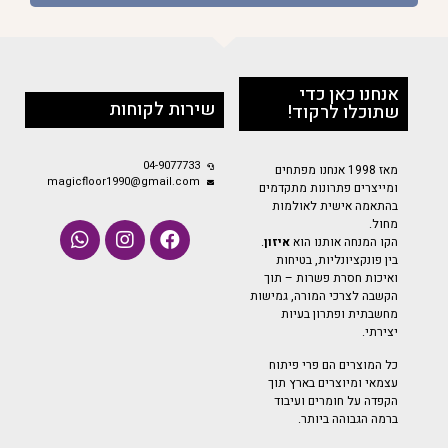
אנחנו כאן כדי
שירות לקוחות
שתוכלו לרקוד!
04-9077733
מאז 1998 אנחנו מפתחים
magicfloor1990@gmail.com
ומייצרים פתרונות מתקדמים
בהתאמה אישית לאולמות
מחול.
הקו המנחה אותנו הוא
איזון
.
בין פונקציונליות, בטיחות
ואיכות חסרת פשרות – תוך
הקשבה לצרכי המורה, גמישות
מחשבתית ופתרון בעיות
יצירתי.
כל המוצרים הם פרי פיתוח
עצמאי ומיוצרים בארץ תוך
הקפדה על חומרים ועיבוד
ברמה הגבוהה ביותר.